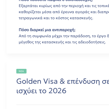
Εξαρτάται κυρίως από την περιοχή και τις τοπι
καθορίζεται μέσα από έρευνα αγοράς και διαπ
s
τετραγωνικά και το κόστος κατασκευής.
Πόσο διαρκεί μια αντιπαροχή;
Από τη συμφωνία μέχρι την παράδοση, το έργο δ
μέγεθος της κατασκευής και τις αδειοδοτήσεις.
ε!
ε!
ΝΈΑ
Golden Visa & επένδυση σε
ε!
ισχύει το 2026
ε!