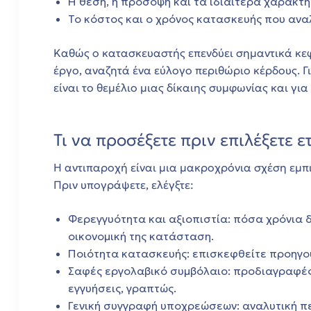
Η θέση, η πρόσοψη και τα ιδιαίτερα χαρακτηρ
Το κόστος και ο χρόνος κατασκευής που αναλ
Καθώς ο κατασκευαστής επενδύει σημαντικά κεφ
δο
έργο, αναζητά ένα εύλογο περιθώριο κέρδους. Γ
είναι το θεμέλιο μιας δίκαιης συμφωνίας και για 
ων
Τι να προσέξετε πριν επιλέξετε ε
Η αντιπαροχή είναι μια μακροχρόνια σχέση εμπι
Πριν υπογράψετε, ελέγξτε:
ων
Φερεγγυότητα και αξιοπιστία: πόσα χρόνια δρ
οικονομική της κατάσταση.
.
Ποιότητα κατασκευής: επισκεφθείτε προηγού
Σαφές εργολαβικό συμβόλαιο: προδιαγραφές,
.
εγγυήσεις, γραπτώς.
Γενική συγγραφή υποχρεώσεων: αναλυτική πε