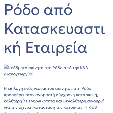
Ρόδο από
ο
αγή
Κατασκευαστι
όδο
ών στη
κή Εταιρεία
αγή
στη
ο
 ΣΤΗ
Η επιλογή ενός νεόδμητου ακινήτου στη Ρόδο
προσφέρει στον αγοραστή σύγχρονη κατασκευή,
 θέα
καλύτερη λειτουργικότητα και μεγαλύτερη σιγουριά
φέρη
για την τεχνική κατάσταση της κατοικίας. Η Κ&Β