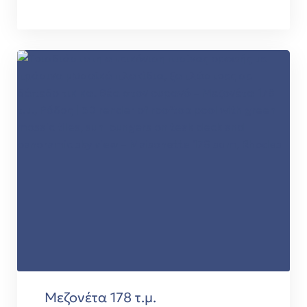
Μεζονέτα 178 τ.μ.