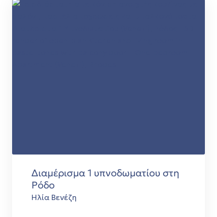
 Ρόδο
τ.μ.
τ.μ.
Διαμέρισμα 1 υπνοδωματίου στη
Ρόδο
Ηλία Βενέζη