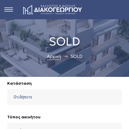
s
SOLD
ct
Αρχική
SOLD
 in
Κατάσταση
n
Rhodes
Τύπος ακινήτου