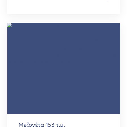
Μεζονέτα 153 τ.μ.