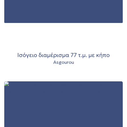
00
Ισόγειο διαμέρισμα 77 τ.μ. με κήπο
Asgourou
την
όδο