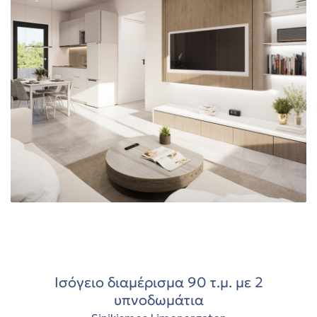
στη
τη
ών στη
00
Ισόγειο διαμέρισμα 90 τ.μ. με 2
εία
υπνοδωμάτια