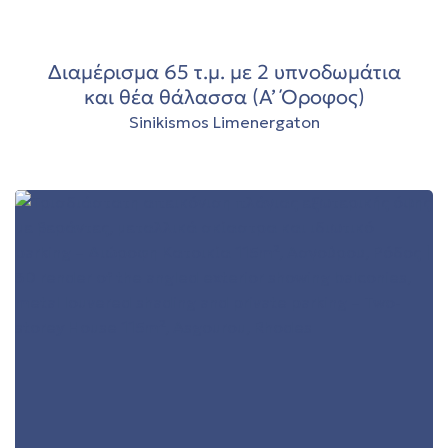
00
Διαμέρισμα 65 τ.μ. με 2 υπνοδωμάτια
 Ρόδο
και θέα θάλασσα (Α’ Όροφος)
Sinikismos Limenergaton
τ.μ.
τ.μ.