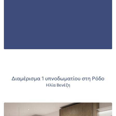
ο
αγή
όδο
ών στη
αγή
στη
00
ο
Διαμέρισμα 1 υπνοδωματίου στη Ρόδο
 ΣΤΗ
Ηλία Βενέζη
 θέα
φέρη