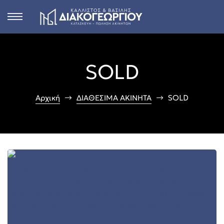
s
SOLD
ct
Αρχική
ΔΙΑΘΕΣΙΜΑ ΑΚΙΝΗΤΑ
SOLD
 in
n
Rhodes