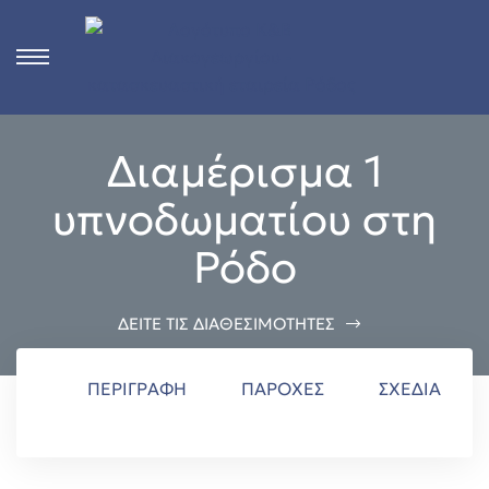
s
Διαμέρισμα 1
ct
υπνοδωματίου στη
 in
Ρόδο
n
ΔΕΙΤΕ ΤΙΣ ΔΙΑΘΕΣΙΜΟΤΗΤΕΣ
ΠΕΡΙΓΡΑΦΉ
ΠΑΡΟΧΈΣ
ΣΧΈΔΙΑ
Rhodes