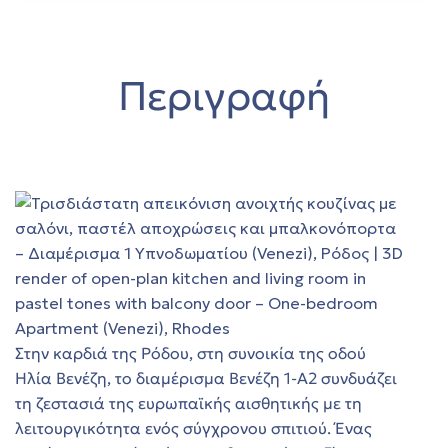
ο
αγή
Περιγραφή
όδο
ών στη
αγή
στη
ο
 ΣΤΗ
Στην καρδιά της Ρόδου, στη συνοικία της οδού
Ηλία Βενέζη, το διαμέρισμα Βενέζη 1‑Α2 συνδυάζει
 θέα
τη ζεστασιά της ευρωπαϊκής αισθητικής με τη
φέρη
λειτουργικότητα ενός σύγχρονου σπιτιού. Ένας