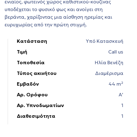
ενιαίος, φωτεινός χώρος καθιστικού‑κουζίνας
υποδέχεται το φυσικό φως και ανοίγει στη
βεράντα, χαρίζοντας μια αίσθηση ηρεμίας και
στη
ευρυχωρίας από την πρώτη στιγμή.
τη
Κατάσταση
Υπό Κατασκευή
Τιμή
Call us
Τοποθεσία
Ηλία Βενέζη
Τύπος ακινήτου
Διαμέρισμα
Εμβαδόν
44 m²
ών στη
Αρ. Ορόφου
Α'
Αρ. Υπνοδωματίων
1
Διαθεσιμότητα
1
εία