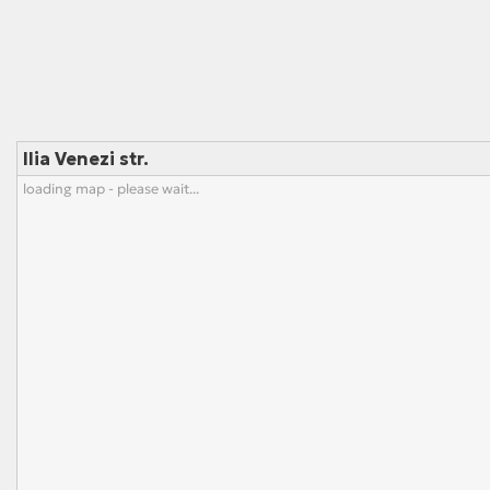
Ilia Venezi str.
loading map - please wait...