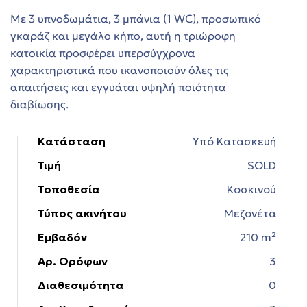
Με 3 υπνοδωμάτια, 3 μπάνια (1 WC), προσωπικό
γκαράζ και μεγάλο κήπο, αυτή η τριώροφη
στη
κατοικία προσφέρει υπερσύγχρονα
χαρακτηριστικά που ικανοποιούν όλες τις
απαιτήσεις και εγγυάται υψηλή ποιότητα
τη
διαβίωσης.
Κατάσταση
Υπό Κατασκευή
Τιμή
SOLD
Τοποθεσία
Κοσκινού
ών στη
Τύπος ακινήτου
Μεζονέτα
Εμβαδόν
210 m²
Αρ. Ορόφων
3
εία
Διαθεσιμότητα
0