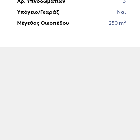
Αρ. Υπνοδωματίων
3
Υπόγειο/Γκαράζ
Ναι
Μέγεθος Οικοπέδου
250 m²
εία
art