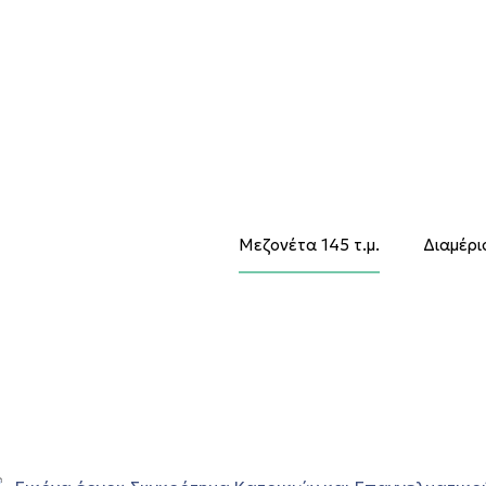
ητα
Μεζονέτα 145 τ.μ.
Διαμέρι