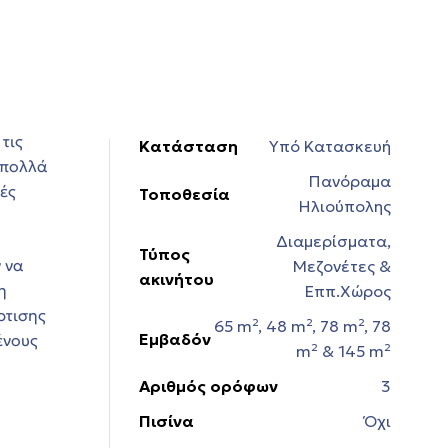
τις
Κατάσταση
Υπό Κατασκευή
 πολλά
Πανόραμα
ές
Τοποθεσία
Ηλιούπολης
Διαμερίσματα,
Τύπος
 να
Μεζονέτες &
ακινήτου
η
Εππ.Χώρος
ρτισης
65 m², 48 m², 78 m², 78
Εμβαδόν
ένους
m² & 145 m²
Αριθμός ορόφων
3
Πισίνα
Όχι