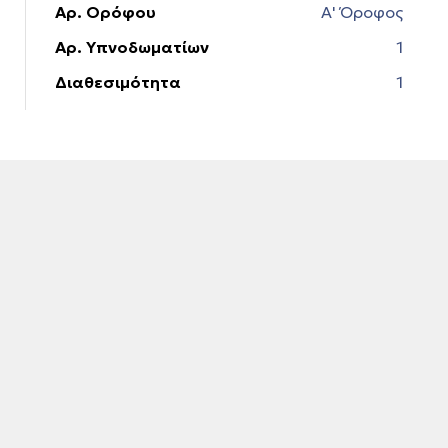
Αρ. Ορόφου
Α' Όροφος
Αρ. Υπνοδωματίων
1
Διαθεσιμότητα
1
εία
art