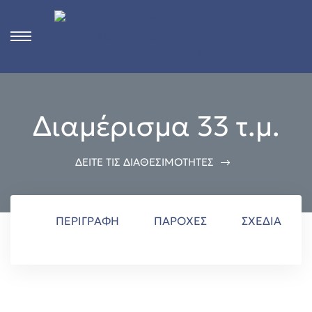
s
Διαμέρισμα 33 τ.μ.
ct
 in
ΔΕΙΤΕ ΤΙΣ ΔΙΑΘΕΣΙΜΟΤΗΤΕΣ
n
ΠΕΡΙΓΡΑΦΉ
ΠΑΡΟΧΈΣ
ΣΧΈΔΙΑ
Rhodes