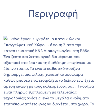
ο
Περιγραφή
αγή
όδο
ών στη
αγή
στη
Ένα ζεστό και λειτουργικό διαμέρισμα που
αξιοποιεί στο έπακρο τη διαθέσιμη επιφάνεια με
ο
έξυπνο τρόπο. Το ενιαίο καθιστικό-κουζίνα
 ΣΤΗ
δημιουργεί μια φιλική, χαλαρή ατμόσφαιρα
καθώς μπορείτε να ετοιμάζετε το δείπνο ενώ έχετε
άμεση επαφή με τους καλεσμένους σας. Η κουζίνα
 θέα
είναι πλήρως εξοπλισμένη με τελευταίας
φέρη
τεχνολογίας ανέσεις, ενώ τα μεγάλα ανοίγματα
επιτρέπουν άπλετο φως να διαχέεται στο χώρο. Το