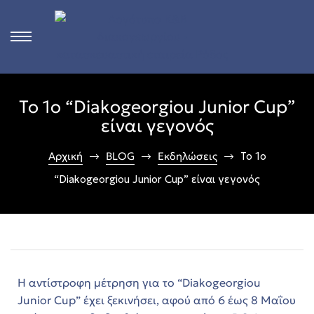
s
Το 1ο “Diakogeorgiou Junior Cup”
ct
είναι γεγονός
 in
Αρχική
BLOG
Εκδηλώσεις
Το 1ο
“Diakogeorgiou Junior Cup” είναι γεγονός
n
Rhodes
Η αντίστροφη μέτρηση για το “Diakogeorgiou
Junior Cup” έχει ξεκινήσει, αφού από 6 έως 8 Μαΐου