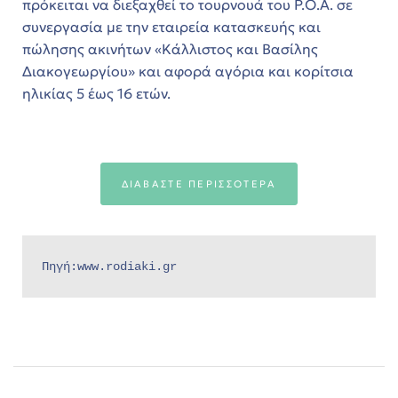
πρόκειται να διεξαχθεί το τουρνουά του Ρ.Ο.Α. σε
ο
συνεργασία με την εταιρεία κατασκευής και
πώλησης ακινήτων «Κάλλιστος και Βασίλης
αγή
Διακογεωργίου» και αφορά αγόρια και κορίτσια
ηλικίας 5 έως 16 ετών.
όδο
ών στη
αγή
ΔΙΑΒΑΣΤΕ ΠΕΡΙΣΣΟΤΕΡΑ
στη
ο
Πηγή:www.rodiaki.gr
 ΣΤΗ
 θέα
φέρη