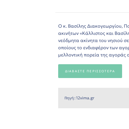
s
ων
Ο κ. Βασίλης Διακογεωργίου, Π
ακινήτων «Κάλλιστος και Βασίλ
νεόδμητα ακίνητα του νησιού σε
η
οποίους το ενδιαφέρον των αγορα
μελλοντική πορεία της αγοράς 
όδο
ΔΙΑΒΑΣΤΕ ΠΕΡΙΣΣΟΤΕΡΑ
12vima.gr
Πηγή:
όδο
όδο
η