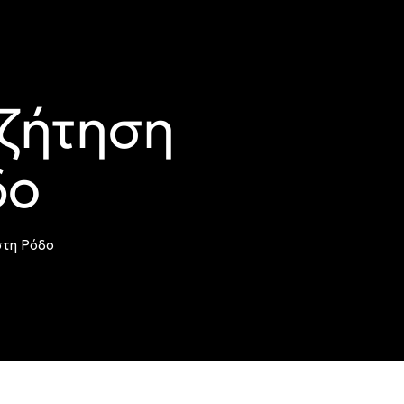
 ζήτηση
δο
στη Ρόδο