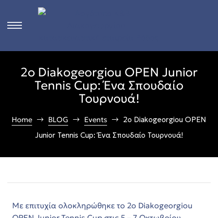
s
2ο Diakogeorgiou OPEN Junior
ct
Tennis Cup: Ένα Σπουδαίο
Τουρνουά!
 in
ons
Home
BLOG
Events
2ο Diakogeorgiou OPEN
Junior Tennis Cup: Ένα Σπουδαίο Τουρνουά!
n
Rhodes
n &
Με επιτυχία ολοκληρώθηκε το 2ο Diakogeorgiou
OPEN Junior Tennis Cup στις 5 – 7 Οκτωβρίου,