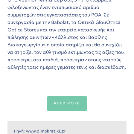
y in
φιλοξενώντας έναν εντυπωσιακό αριθμό
Trade-
συμμετοχών στις εγκαταστάσεις του ΡΟΑ. Σε
συνεργασία με την Babolat, τα Οπτικά GlouOttica
Optica Stores και την εταιρεία κατασκευής και
ing
πώλησης ακινήτων «Κάλλιστος και Βασίλης
όδο
Διακογεωργίου» η οποία στηρίζει και θα συνεχίζει
να στηρίζει τον αθλητισμό εκτιμώντας τις αξίες που
Trade-
t
προσφέρει στα παιδιά, πρόσφεραν στους νεαρούς
es
αθλητές τρεις ημέρες γεμάτες τένις και διασκέδαση.
y in
READ MORE
th sea
www.dimokratiki.gr
Πηγή: