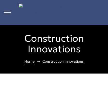
s
Construction
ct
Innovations
 in
ons
Home
Construction Innovations
n
Rhodes
n &