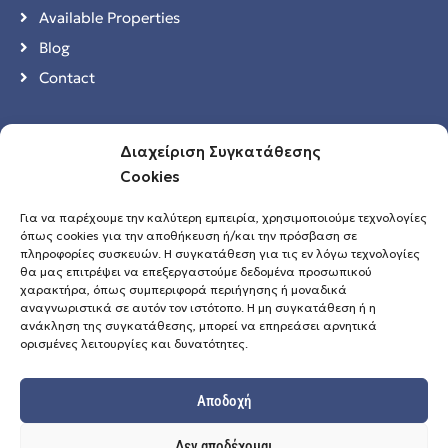
Available Properties
Blog
Contact
ΣΤΟΙΧΕΙΑ ΕΠΙΚΟΙΝΩΝΙΑΣ
Διαχείριση Συγκατάθεσης
Cookies
Κ. Παλαιολόγου & Μεγ. Κωνσταντίνου, Ρόδος
(+30) 22410 29318
Για να παρέχουμε την καλύτερη εμπειρία, χρησιμοποιούμε τεχνολογίες
όπως cookies για την αποθήκευση ή/και την πρόσβαση σε
info@diakogeorgiou.gr
πληροφορίες συσκευών. Η συγκατάθεση για τις εν λόγω τεχνολογίες
θα μας επιτρέψει να επεξεργαστούμε δεδομένα προσωπικού
χαρακτήρα, όπως συμπεριφορά περιήγησης ή μοναδικά
αναγνωριστικά σε αυτόν τον ιστότοπο. Η μη συγκατάθεση ή η
USEFUL LINKS
ανάκληση της συγκατάθεσης, μπορεί να επηρεάσει αρνητικά
ορισμένες λειτουργίες και δυνατότητες.
Privacy Policy
Cookie Policy
Αποδοχή
Δεν αποδέχομαι