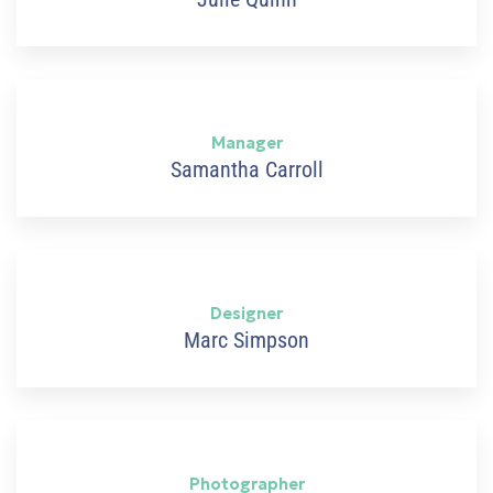
ons
εία
Manager
Samantha Carroll
n &
n &
Designer
Marc Simpson
Photographer