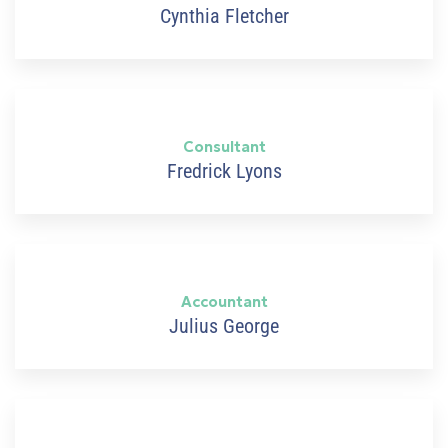
Cynthia Fletcher
 Ρόδο
Consultant
Fredrick Lyons
t
Accountant
t
Julius George