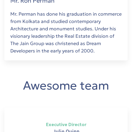
Mr. Ron Perman
Mr. Perman has done his graduation in commerce
from Kolkata and studied contemporary
t
Architecture and monument studies. Under his
es
visionary leadership the Real Estate division of
The Jain Group was christened as Dream
τη
Developers in the early years of 2000.
Awesome team
ing
Executive Director
 in
Julie Quinn